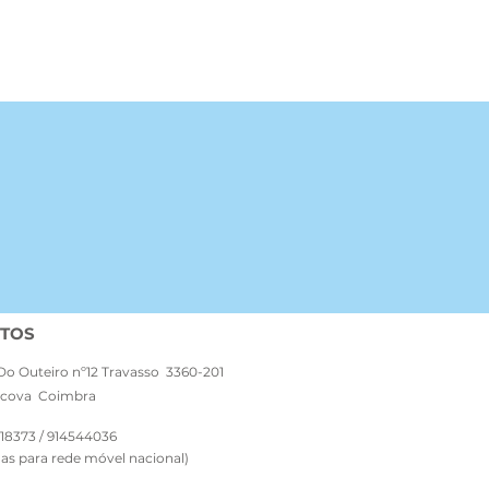
TOS
Do Outeiro nº12 Travasso 3360-201
cova Coimbra
18373 / 914544036
s para rede móvel nacional)