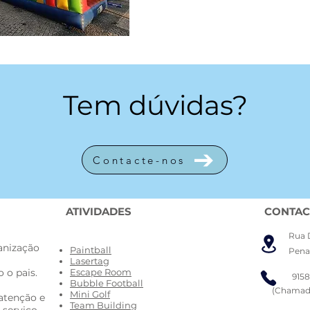
Tem dúvidas?
Contacte-nos
ATIVIDADES
CONTAC
Rua 
anização
Paintball
Pena
Lasertag
 o pais.
Escape Room
9158
Bubble Football
(Chamada
Mini Golf
atenção e
Team Building