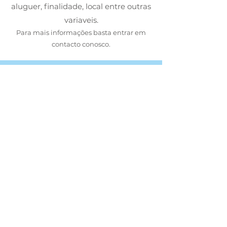
aluguer, finalidade, local entre outras
variaveis.
Para mais informações basta e
ntrar em
contacto conosco.
Tem dúvidas?
Contacte-nos
WILDLIFE
A WildLife é uma empresa de organização de
eventos e animação turística, desenvolvendo
atividades por todo o pais.
Marcamos a diferença pela nossa atenção e
dedicação ao cliente, qualidade de serviço, tendo
como objetivo tornar inesquecível cada
momento.
ATIVIDADES